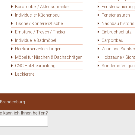
Büromöbel / Aktenschränke
Fenstersanierung
Individueller Küchenbau
Fensterlasuren
Tische / Konferenztische
Nachbau historis
Empfang / Tresen / Theken
Einbruchschutz
Individuelle Badmöbel
Carportbau
Heizkörper­verkleidungen
Zaun und Sichtsc
Möbel für Nischen & Dachschrägen
Holzzäune / Sich
CNC Holzbearbeitung
Sonderanfertigu
Lackiererei
n Brandenburg
ie kann ich Ihnen helfen?