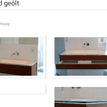
d geölt
chtung