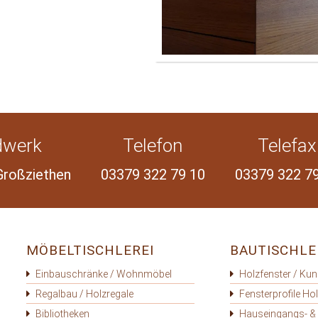
dwerk
Telefon
Telefax
Großziethen
03379 322 79 10
03379 322 7
MÖBELTISCHLEREI
BAUTISCHLE
Einbauschränke / Wohnmöbel
Holzfenster / Kun
Regalbau / Holzregale
Fensterprofile Ho
Bibliotheken
Hauseingangs- &