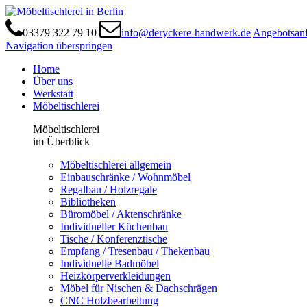
03379 322 79 10
info@deryckere-handwerk.de
Angebotsan
Navigation überspringen
Home
Über uns
Werkstatt
Möbeltischlerei
Möbeltischlerei
im Überblick
Möbeltischlerei allgemein
Einbauschränke / Wohnmöbel
Regalbau / Holzregale
Bibliotheken
Büromöbel / Aktenschränke
Individueller Küchenbau
Tische / Konferenztische
Empfang / Tresenbau / Thekenbau
Individuelle Badmöbel
Heizkörper­verkleidungen
Möbel für Nischen & Dachschrägen
CNC Holzbearbeitung