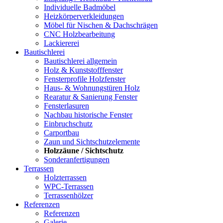
Individuelle Badmöbel
Heizkörper­verkleidungen
Möbel für Nischen & Dachschrägen
CNC Holzbearbeitung
Lackiererei
Bautischlerei
Bautischlerei allgemein
Holz & Kunststofffenster
Fensterprofile Holzfenster
Haus- & Wohnungstüren Holz
Rearatur & Sanierung Fenster
Fensterlasuren
Nachbau historische Fenster
Einbruchschutz
Carportbau
Zaun und Sichtschutzelemente
Holzzäune / Sichtschutz
Sonderanfertigungen
Terrassen
Holzterrassen
WPC-Terrassen
Terrassenhölzer
Referenzen
Referenzen
Galerie