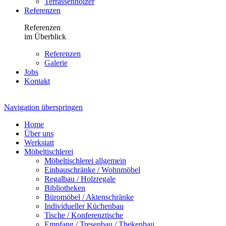
Terrassenhölzer
Referenzen
Referenzen
im Überblick
Referenzen
Galerie
Jobs
Kontakt
Navigation überspringen
Home
Über uns
Werkstatt
Möbeltischlerei
Möbeltischlerei allgemein
Einbauschränke / Wohnmöbel
Regalbau / Holzregale
Bibliotheken
Büromöbel / Aktenschränke
Individueller Küchenbau
Tische / Konferenztische
Empfang / Tresenbau / Thekenbau