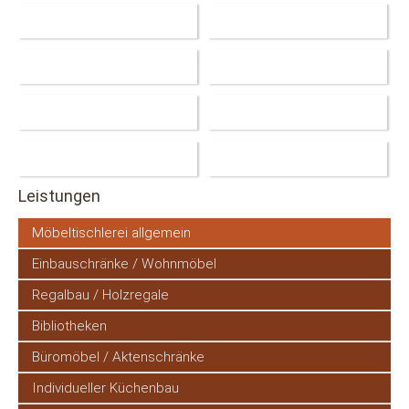
Leistungen
Navigation
Möbeltischlerei allgemein
überspringen
Einbauschränke / Wohnmöbel
Regalbau / Holzregale
Bibliotheken
Büromöbel / Aktenschränke
Individueller Küchenbau