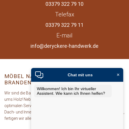
03379 322 79 10
Telefax
03379 322 79 11
E-mail
info@deryckere-handwerk.de
×
Chat mit uns
MÖBEL NACH MASS BERLIN B
RANDENBURG
Willkommen! Ich bin Ihr virtueller
Wir sind die Bau- und Möbeltischler in Berlin für Ihre Wünsche rund
Assistent. Wie kann ich Ihnen helfen?
ums Holz! Neben einer ausgezeichneten Beratung Bieten wir Ihnen
optimalen Service und exzellente handwerkliche Leistungen. Vom
Dach- und Innenausbau, über Fenster und Türen, bis hin zu Möbeln,
fertigen wir alles nach Ihrem individuellen Wünschen.