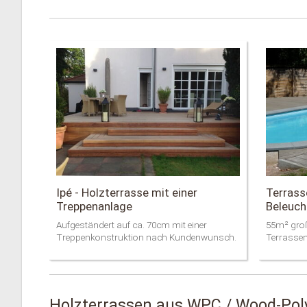
Ipé - Holzterrasse mit einer
Terrasse
Treppenanlage
Beleuch
Aufgeständert auf ca. 70cm mit einer
55m² groß
Treppenkonstruktion nach Kundenwunsch.
Terrassen
Holzterrassen aus WPC / Wood-Po