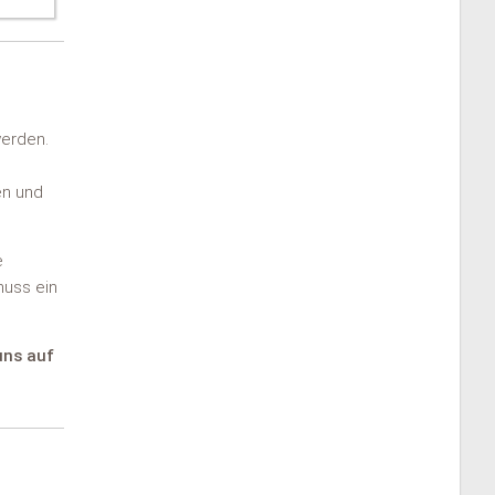
werden.
en und
e
muss ein
uns auf