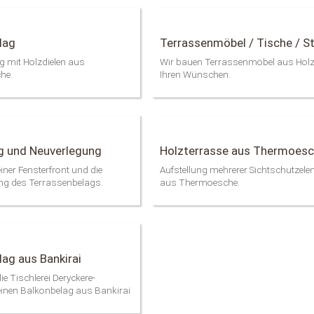
lag
Terrassenmöbel / Tische / S
g mit Holzdielen aus
Wir bauen Terrassenmöbel aus Hol
he.
Ihren Wünschen.
g und Neuverlegung
Holzterrasse aus Thermoes
iner Fensterfront und die
Aufstellung mehrerer Sichtschutzele
ng des Terrassenbelags.
aus Thermoesche.
lag aus Bankirai
ie Tischlerei Deryckere-
inen Balkonbelag aus Bankirai