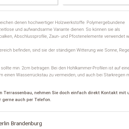
leichen denen hochwertiger Holzwerkstoffe. Polymergebundene
zeitlose und aufwandsarme Variante dienen. So können sie als
balken, Abschlussprofile, Zaun- und Pfostenelemente verwendet 
reich befinden, sind sie der ständigen Witterung wie Sonne, Reg
ollte min. 2cm betragen. Bei den Hohlkammer-Profilen ist auf ein
um einen Wasserrückstau zu vermeiden, und auch bei Starkregen 
ten Terrassenbau, nehmen Sie doch einfach direkt Kontakt mit 
 gerne auch per Telefon.
erlin Brandenburg