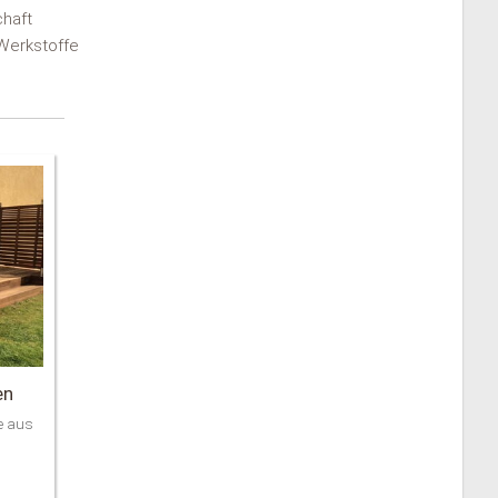
chaft
 Werkstoffe
en
e aus