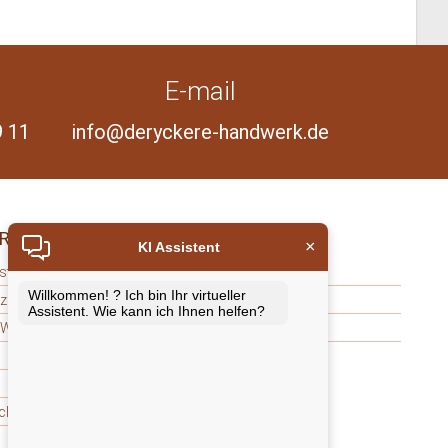
E-mail
9 11
info@deryckere-handwerk.de
REI
TERASSENBAU
×
KI Assistent
ststofffenster
Holzterrassen
Willkommen! ? Ich bin Ihr virtueller
lzfenster
WPC-Terrassen
Assistent. Wie kann ich Ihnen helfen?
 Wohnungstüren
Terrassenhölzer
che Fenster