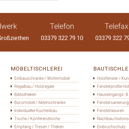
dwerk
Telefon
Telefax
Großziethen
03379 322 79 10
03379 322 7
MÖBELTISCHLEREI
BAUTISCHLE
Einbauschränke / Wohnmöbel
Holzfenster / Kun
Regalbau / Holzregale
Fensterprofile Ho
Bibliotheken
Hauseingangs- &
Büromöbel / Aktenschränke
Fenstersanierung
Individueller Küchenbau
Fensterlasuren
Tische / Konferenztische
Nachbau historis
Empfang / Tresen / Theken
Einbruchschutz