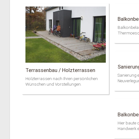
Balkonbe
Balkonbela
Thermoesc
Sanierun
Terrassenbau / Holzterrassen
Sanierung e
Holzterrassen nach Ihren persönlichen
Neuverlegu
Wünschen und Vorstellungen.
Balkonbe
Hier baute d
Handwerk e