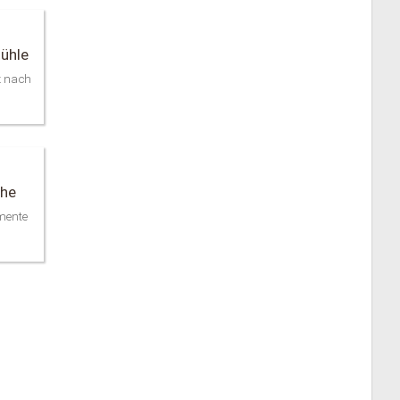
tühle
z nach
che
mente