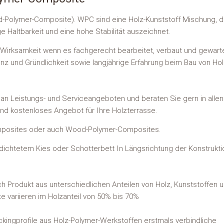
od-Polymer-Composite). WPC sind eine Holz-Kunststoff Mischung, d
ge Haltbarkeit und eine hohe Stabilität auszeichnet.
e Wirksamkeit wenn es fachgerecht bearbeitet, verbaut und gewarte
 und Gründlichkeit sowie langjährige Erfahrung beim Bau von Ho
 an Leistungs- und Serviceangeboten und beraten Sie gern in allen
und kostenloses Angebot für Ihre Holzterrasse.
omposites oder auch Wood-Polymer-Composites.
rdichtetem Kies oder Schotterbett In Längsrichtung der Konstrukt
.
h Produkt aus unterschiedlichen Anteilen von Holz, Kunststoffen 
e variieren im Holzanteil von 50% bis 70%
eckingprofile aus Holz-Polymer-Werkstoffen erstmals verbindliche