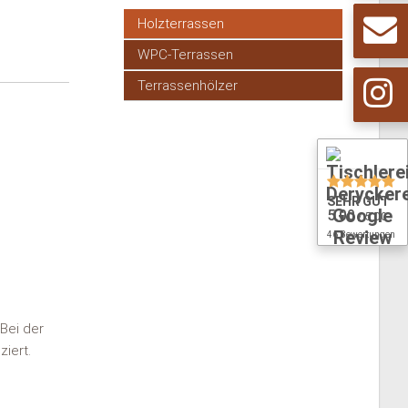
Navigation
Holzterrassen
überspringen
WPC-Terrassen
Terrassenhölzer
SEHR GUT
5.00
/ 5.00
46 Bewertungen
Bei der
iert.