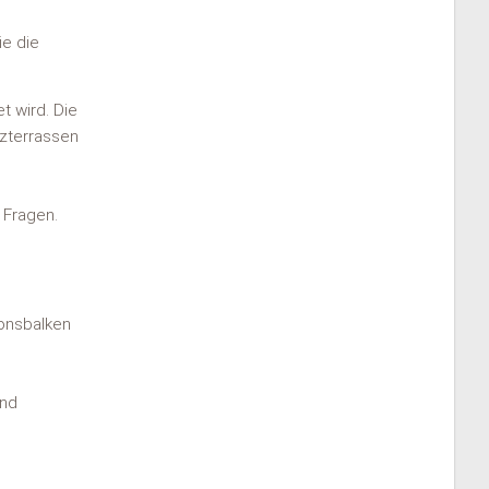
ie die
t wird. Die
lzterrassen
 Fragen.
ionsbalken
und