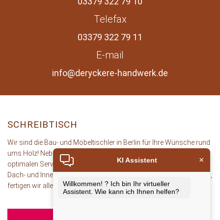
03379 322 79 10
Telefax
03379 322 79 11
E-mail
info@deryckere-handwerk.de
SCHREIBTISCH
Wir sind die Bau- und Möbeltischler in Berlin für Ihre Wünsche rund
ums Holz! Neben einer ausgezeichneten Beratung Bieten wir Ihnen
×
KI Assistent
optimalen Service und exzellente handwerkliche Leistungen. Vom
Dach- und Innenausbau, über Fenster und Türen, bis hin zu Möbeln,
Willkommen! ? Ich bin Ihr virtueller
fertigen wir alles nach Ihrem individuellen Wünschen.
Assistent. Wie kann ich Ihnen helfen?