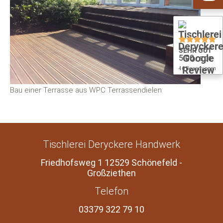
SEHR GUT
5.00
/ 5.00
46 Bewertungen
Bau einer Terrasse aus WPC Terrassendielen
Tischlerei Deryckere Handwerk
Friedhofsweg 1 12529 Schönefeld -
Großziethen
Telefon
03379 322 79 10