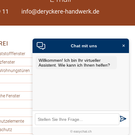
 11
info@deryckere-handwerk.de
REI
TERASSENBAU
×
Chat mit uns
ststofffenster
Holzterrassen
Willkommen! Ich bin Ihr virtueller
lzfenster
WPC-Terrassen
Assistent. Wie kann ich Ihnen helfen?
 Wohnungstüren
Terrassenhölzer
che Fenster
hutzelemente
tschutz
© easychat.ch