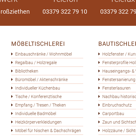
Großziethen
03379 322 79 10
03379 322 79
MÖBELTISCHLEREI
BAUTISCHLE
Einbauschränke / Wohnmöbel
Holzfenster / Kun
Regalbau / Holzregale
Fensterprofile Ho
Bibliotheken
Hauseingangs- &
Büromöbel / Aktenschränke
Fenstersanierung
Individueller Küchenbau
Fensterlasuren
Tische / Konferenztische
Nachbau historis
Empfang / Tresen / Theken
Einbruchschutz
Individuelle Badmöbel
Carportbau
Heizkörper­verkleidungen
Zaun und Sichtsc
Möbel für Nischen & Dachschrägen
Holzzäune / Sich